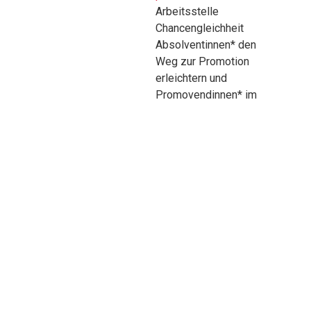
Arbeitsstelle
Chancengleichheit
Absolventinnen* den
Weg zur Promotion
erleichtern und
Promovendinnen* im
Prozess ihrer Arbeit
unterstützen.
Informatica
Feminale
Vom 20. August bis 4.