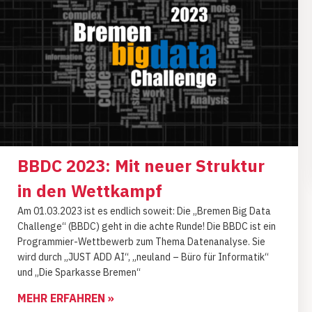
BBDC 2023: Mit neuer Struktur
in den Wettkampf
Am 01.03.2023 ist es endlich soweit: Die „Bremen Big Data
Challenge“ (BBDC) geht in die achte Runde! Die BBDC ist ein
Programmier-Wettbewerb zum Thema Datenanalyse. Sie
wird durch „JUST ADD AI“, „neuland – Büro für Informatik“
und „Die Sparkasse Bremen“
MEHR ERFAHREN »