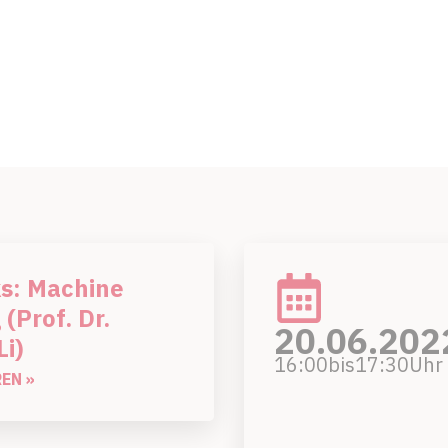
s: Machine
 (Prof. Dr.
20.06.202
Li)
16:00
bis
17:30
Uhr
EN »