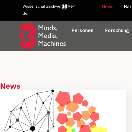
Wissenschaftsschwerpunkt
News
Bar
der
Personen
Forschung
News